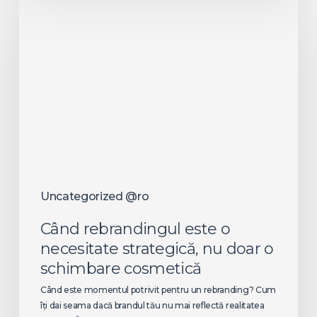
rebrandingul
este
o
necesitate
strategică,
nu
doar
o
schimbare
cosmetică
Uncategorized @ro
Când rebrandingul este o
necesitate strategică, nu doar o
schimbare cosmetică
Când este momentul potrivit pentru un rebranding? Cum
îți dai seama dacă brandul tău nu mai reflectă realitatea