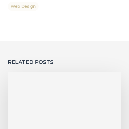
Web Design
RELATED POSTS
Crearea
unui
magazin
online
cu
platformă
gata
făcută
–