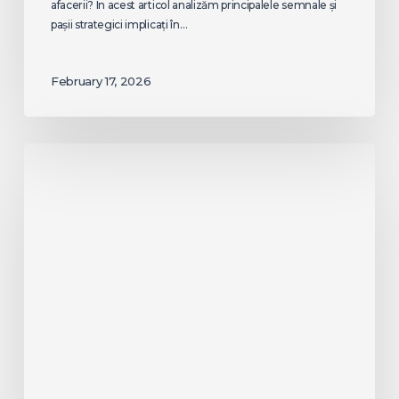
afacerii? În acest articol analizăm principalele semnale și
pașii strategici implicați în…
February 17, 2026
Partener
de
marketing
cu
servicii
complete:
De
ce
o
abordare
integrată
este
cheia