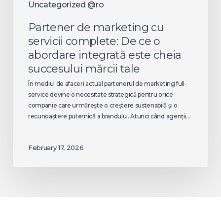
succesului
Uncategorized @ro
mărcii
Partener de marketing cu
tale
servicii complete: De ce o
abordare integrată este cheia
succesului mărcii tale
În mediul de afaceri actual partenerul de marketing full-
service devine o necesitate strategică pentru orice
companie care urmărește o creștere sustenabilă și o
recunoaștere puternică a brandului. Atunci când agenții…
February 17, 2026