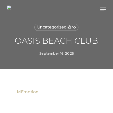
Skip
Men
to
main
content
Uncategorized @ro
OASIS BEACH CLUB
September 16, 2025
MEmotion