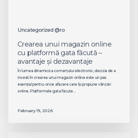
avantaje
și
dezavantaje
Uncategorized @ro
Crearea unui magazin online
cu platformă gata făcută –
avantaje și dezavantaje
În lumea dinamică a comerțului electronic, decizia de a
investi în crearea unui magazin online este un pas
esențial pentru orice afacere care își propune vânzări
online. Platformele gata făcute…
February 19, 2026
Când