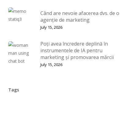
Când are nevoie afacerea dvs. de o
agenție de marketing
July 15, 2026
Poți avea încredere deplină în
instrumentele de IA pentru
marketing și promovarea mărcii
July 15, 2026
Tags
Agenție De Marketing
Analiză Și Optimizare
Buget Media
Campanie De Email
Campanie De Tip Billboard
Campanie PR