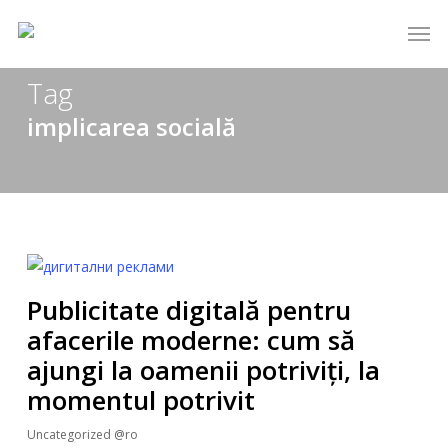
Skip
Men
to
main
Tag
content
implicarea socială
Publicitate digitală pentru
afacerile moderne: cum să
ajungi la oamenii potriviți, la
momentul potrivit
Uncategorized @ro