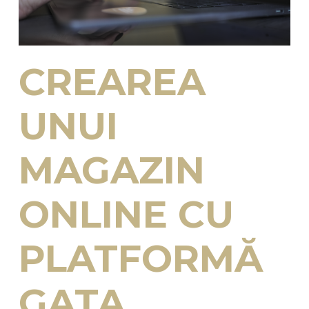
CREAREA
UNUI
MAGAZIN
ONLINE CU
PLATFORMĂ
GATA