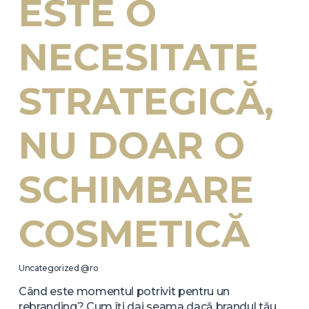
ESTE O
NECESITATE
STRATEGICĂ,
NU DOAR O
SCHIMBARE
COSMETICĂ
Uncategorized @ro
Când este momentul potrivit pentru un
rebranding? Cum îți dai seama dacă brandul tău