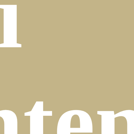
i
nte