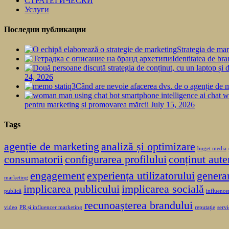
СТРАТЕГИЧЕСКИ
Услуги
Последни публикации
Strategia de mar
Identitatea de bra
24, 2026
Când are nevoie afacerea dvs. de o agenție de 
pentru marketing și promovarea mărcii
July 15, 2026
Tags
agenție de marketing
analiză și optimizare
buget media
consumatorii
configurarea profilului
conținut aute
engagement
experiența utilizatorului
genera
marketing
implicarea publicului
implicarea socială
publică
influence
recunoașterea brandului
video
PR și influencer marketing
reputație
servi