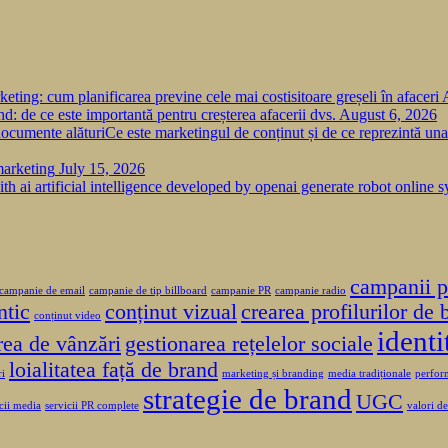
keting: cum planificarea previne cele mai costisitoare greșeli în afaceri
nd: de ce este importantă pentru creșterea afacerii dvs.
August 6, 2026
Ce este marketingul de conținut și de ce reprezintă un
marketing
July 15, 2026
campanii p
campanie de email
campanie de tip billboard
campanie PR
campanie radio
ntic
conținut vizual
crearea profilurilor de 
conținut video
identi
rea de vânzări
gestionarea rețelelor sociale
loialitatea față de brand
ri
marketing și branding
media tradiționale
perform
strategie de brand
UGC
cii media
servicii PR complete
valori d