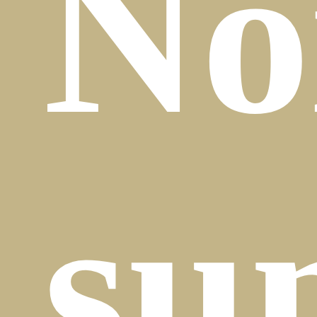
No
su