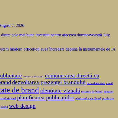
August 7, 2026
a dintre cele mai bune investiții pentru afacerea dumneavoastră
July
Poți avea încredere deplină în instrumentele de IA
ublicitare
comunicarea directă cu
comerț electronic
brand
dezvoltarea prezenței brandului
dezvoltare web
email
tate de brand
identitate vizuală
imagine de brand
imagine
planificarea publicațiilor
anță ridicată
platformă gata făcută
producție
web design
e brand