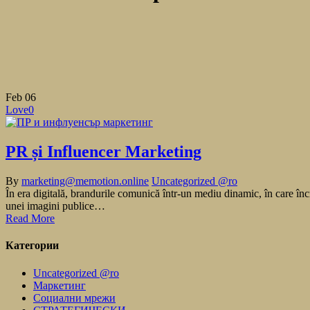
Feb
06
Love
0
PR și Influencer Marketing
By
marketing@memotion.online
Uncategorized @ro
În era digitală, brandurile comunică într-un mediu dinamic, în care încr
unei imagini publice…
Read More
Категории
Uncategorized @ro
Маркетинг
Социални мрежи