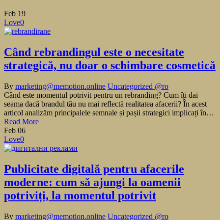
Feb
19
Love
0
Când rebrandingul este o necesitate
strategică, nu doar o schimbare cosmetică
By
marketing@memotion.online
Uncategorized @ro
Când este momentul potrivit pentru un rebranding? Cum îți dai
seama dacă brandul tău nu mai reflectă realitatea afacerii? În acest
articol analizăm principalele semnale și pașii strategici implicați în…
Read More
Feb
06
Love
0
Publicitate digitală pentru afacerile
moderne: cum să ajungi la oamenii
potriviți, la momentul potrivit
By
marketing@memotion.online
Uncategorized @ro