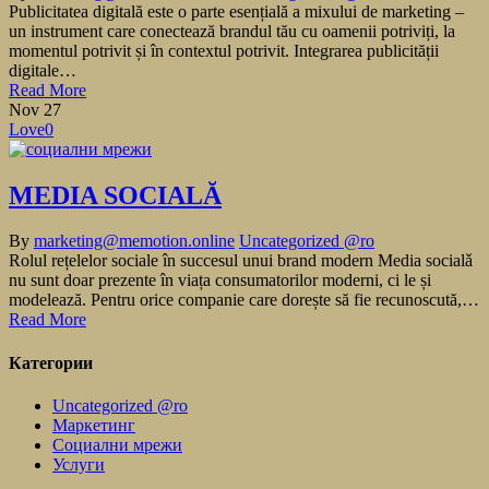
Publicitatea digitală este o parte esențială a mixului de marketing –
un instrument care conectează brandul tău cu oamenii potriviți, la
momentul potrivit și în contextul potrivit. Integrarea publicității
digitale…
Read More
Nov
27
Love
0
MEDIA SOCIALĂ
By
marketing@memotion.online
Uncategorized @ro
Rolul rețelelor sociale în succesul unui brand modern Media socialǎ
nu sunt doar prezente în viața consumatorilor moderni, ci le și
modelează. Pentru orice companie care dorește să fie recunoscută,…
Read More
Категории
Uncategorized @ro
Маркетинг
Социални мрежи
Услуги