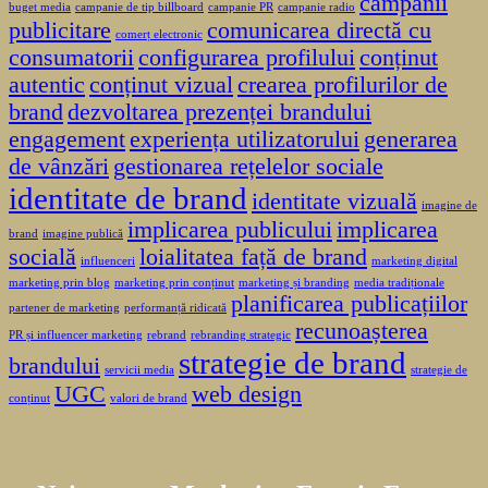
campanii
buget media
campanie de tip billboard
campanie PR
campanie radio
publicitare
comunicarea directă cu
comerț electronic
consumatorii
configurarea profilului
conținut
autentic
conținut vizual
crearea profilurilor de
brand
dezvoltarea prezenței brandului
engagement
experiența utilizatorului
generarea
de vânzări
gestionarea rețelelor sociale
identitate de brand
identitate vizuală
imagine de
implicarea publicului
implicarea
brand
imagine publică
socială
loialitatea față de brand
influenceri
marketing digital
marketing prin blog
marketing prin conținut
marketing și branding
media tradiționale
planificarea publicațiilor
partener de marketing
performanță ridicată
recunoașterea
PR și influencer marketing
rebrand
rebranding strategic
strategie de brand
brandului
servicii media
strategie de
UGC
web design
conținut
valori de brand