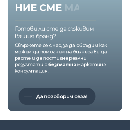
НИЕ
СМЕ
EMOTION
Готови ли сте да съживим
вашия бранд?
Свържете се с нас, за да обсъдим как
можем да помогнем на бизнеса ви да
расте и да постигне реални
резултати с
безплатна
маркетинг
консултация.
Да поговорим сега!