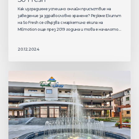
Как изградихме успешно онлайн присъствие на
заведение за здравословно хранене? Резюме Екипът
на So Fresh се свързва с маркетинг екипа на
MEmotion още през 2019 година и това е началото…
20.12.2024
Topola
Skies