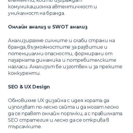
елементи, които изграждат
комуникационна автентичност и
уникалност на бранда.
Онлайн анализ и SWOT анализ
Анализирахме силните и слаби страни на
бранда, възможностите за развитие и
потенциални опасности, формирани от
пазарната динамика и потребителските
нагласи. Анализът бе изготвен и за преките
конкуренти.
SEO & UX Design
Обновихме UX дизайна с идея хората да
използват по-лесно сайта и да могат лесно
да се правят онлайн поръчки, а с правилната
SEO стратегия и лесно да се открива в
търсачките.