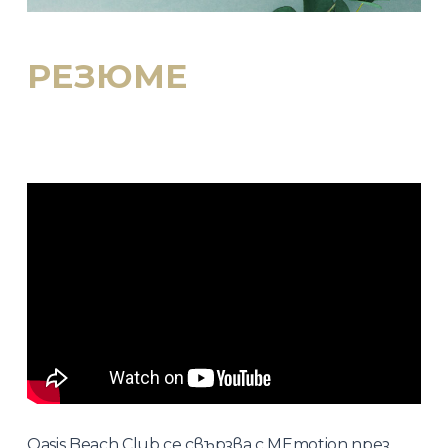
РЕЗЮМЕ
Oasis Beach Club
се свързва с MEmotion през