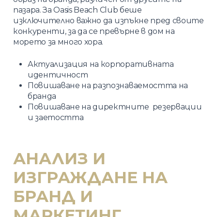
пазара. За Oasis Beach Club беше
изключително важно да изпъкне пред своите
конкуренти, за да се превърне в дом на
морето за много хора.
Актуализация на корпоративната
идентичност
Повишаване на разпознаваемостта на
бранда
Повишаване на директните резервации
и заетостта
АНАЛИЗ И
ИЗГРАЖДАНЕ НА
БРАНД И
МАРКЕТИНГ