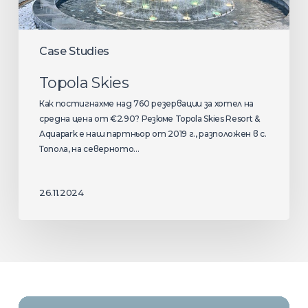
Case Studies
Topola Skies
Как постигнахме над 760 резервации за хотел на
средна цена от €2.90? Резюме Topola Skies Resort &
Aquapark е наш партньор от 2019 г., разположен в с.
Топола, на северното…
26.11.2024