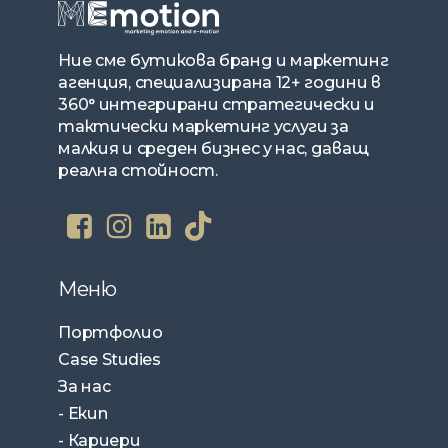
Ние сме бутикова бранд и маркетинг
агенция, специализирана 12+ години в
360° интегрирани стратегически и
тактически маркетинг услуги за
малкия и среден бизнес у нас, даващ
реална стойност.
Меню
Портфолио
Case Studies
За нас
- Екип
- Кариери