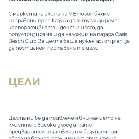
С маркетинг екипа на MEmotion бяхме
изправени пред казуса да актуализираме
корпоративната идентичност, да
популяризираме и да наложим на пазара Oasis
Beach Club. За целта беше нужен action plan, за
да постигнем поставените цели.
ЦЕЛИ
Целта ни бе да привлечем вниманието на
клиенти с високи доходи, като
предварително затвърдим безупречния
образ на бранда, различен от другите на