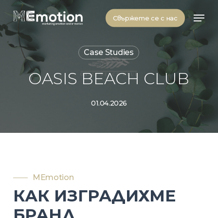
Skip
Men
to
Свържете се с нас
main
content
Case Studies
OASIS BEACH CLUB
01.04.2026
MEmotion
КАК ИЗГРАДИХМЕ
БРАНД