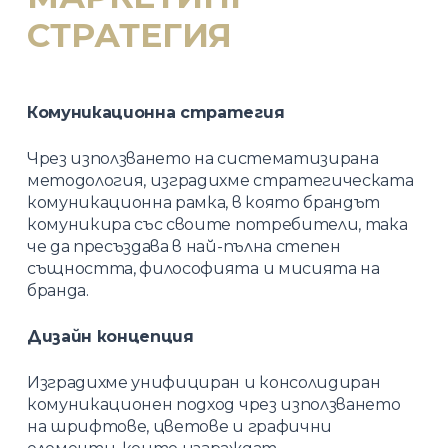
СТРАТЕГИЯ
Комуникационна стратегия
Чрез използването на систематизирана
методология, изградихме стратегическата
комуникационна рамка, в която брандът
комуникира със своите потребители, така
че да пресъздава в най-пълна степен
същността, философията и мисията на
бранда.
Дизайн концепция
Изградихме унифициран и консолидиран
комуникационен подход чрез използването
на шрифтове, цветове и графични