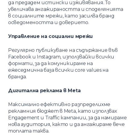
да предадем истински изживявания. То
увеличава ангажираността и споделянията
в социалните мрежи, като засилва бранд
осведомеността и доверието.
Управление на социални мрежи
Регулярно публикуване на съдържание във
Facebook и Instagram, използвайки всички
формати, за да комуникираме на
ежеседмична база всички core values на
бранда.
Дигитална реклама в Meta
Максимално ефективно разпределихме
рекламния бюджет в Meta, като използвах
Engagement и Traffic кампании, за да намираме
нова аудитория, както и да ангажираме вече
топлата таква.