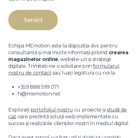
Servicii
Echipa MEmotion este la dispoziția dvs. pentru
consultanță și mai multe informații privind
crearea
magazinelor online
, website-uri și strategii
digitale. Trimiteți-ne o solicitare prin
formularul
nostru de contact
sau luați legătura cu noi la:
+359 888 599 071
hi@memotion.net
Explorați
portofoliul nostru
cu proiecte și
studii de
caz
care prezintă soluții web implementate cu
succes și realizările clienților noștri în mediul digital.
Dacă acest articol v-a fost util și doriți să urmăriți