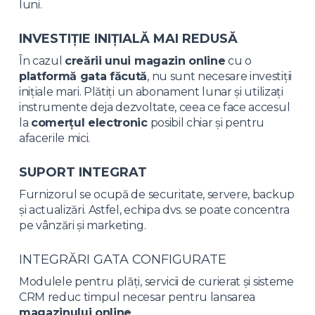
luni.
INVESTIȚIE INIȚIALĂ MAI REDUSĂ
În cazul
creării unui magazin online
cu o
platformă gata făcută
, nu sunt necesare investiții
inițiale mari. Plătiți un abonament lunar și utilizați
instrumente deja dezvoltate, ceea ce face accesul
la
comerțul electronic
posibil chiar și pentru
afacerile mici.
SUPORT INTEGRAT
Furnizorul se ocupă de securitate, servere, backup
și actualizări. Astfel, echipa dvs. se poate concentra
pe vânzări și marketing.
INTEGRĂRI GATA CONFIGURATE
Modulele pentru plăți, servicii de curierat și sisteme
CRM reduc timpul necesar pentru lansarea
magazinului online
.