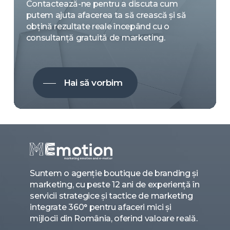
Contactează-ne pentru a discuta cum
putem ajuta afacerea ta să crească și să
obțină rezultate reale începând cu o
consultanță gratuită de marketing.
Hai să vorbim
Suntem o agenție boutique de branding și
marketing, cu peste 12 ani de experiență în
servicii strategice și tactice de marketing
integrate 360° pentru afaceri mici și
mijlocii din România, oferind valoare reală.