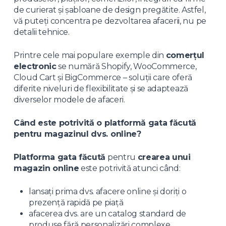
de curierat și șabloane de design pregătite. Astfel,
vă puteți concentra pe dezvoltarea afacerii, nu pe
detalii tehnice.
Printre cele mai populare exemple din
comerțul
electronic
se numără Shopify, WooCommerce,
Cloud Cart și BigCommerce – soluții care oferă
diferite niveluri de flexibilitate și se adaptează
diverselor modele de afaceri.
Când este potrivită o platformă gata făcută
pentru magazinul dvs. online?
Platforma gata făcută
pentru
crearea unui
magazin online
este potrivită atunci când:
lansați prima dvs. afacere online și doriți o
prezență rapidă pe piață
afacerea dvs. are un catalog standard de
produse fără personalizări complexe