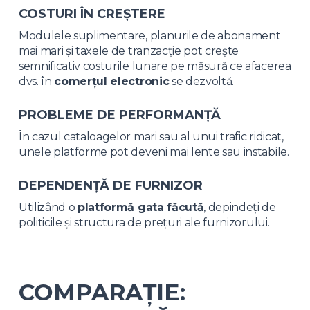
COSTURI ÎN CREȘTERE
Modulele suplimentare, planurile de abonament
mai mari și taxele de tranzacție pot crește
semnificativ costurile lunare pe măsură ce afacerea
dvs. în
comerțul electronic
se dezvoltă.
PROBLEME DE PERFORMANȚĂ
În cazul cataloagelor mari sau al unui trafic ridicat,
unele platforme pot deveni mai lente sau instabile.
DEPENDENȚĂ DE FURNIZOR
Utilizând o
platformă gata făcută
, depindeți de
politicile și structura de prețuri ale furnizorului.
COMPARAȚIE: