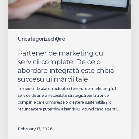
o
abordare
integrată
este
cheia
succesului
Uncategorized @ro
mărcii
Partener de marketing cu
tale
servicii complete: De ce o
abordare integrată este cheia
succesului mărcii tale
În mediul de afaceri actual partenerul de marketing full-
service devine o necesitate strategică pentru orice
companie care urmărește o creștere sustenabilă și o
recunoaștere puternică a brandului. Atunci când agenții…
February 17, 2026