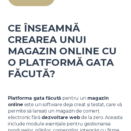
CE ÎNSEAMNĂ
CREAREA UNUI
MAGAZIN ONLINE CU
O PLATFORMĂ GATA
FĂCUTĂ?
Platforma gata făcută
pentru un
magazin
online
este un software deja creat și testat, care vă
permite să lansați un magazin de comerț
electronic fără
dezvoltare web
de la zero. Aceasta
include module esențiale pentru gestionarea
produselor, plăților, comenzilor, integrări cu firme