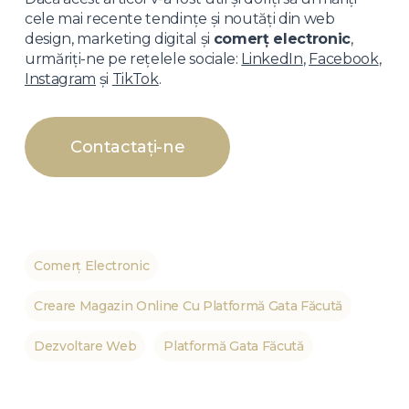
cele mai recente tendințe și noutăți din web
design, marketing digital și
comerț electronic
,
urmăriți-ne pe rețelele sociale:
LinkedIn
,
Facebook
,
Instagram
și
TikTok
.
Contactați-ne
Comerț Electronic
Creare Magazin Online Cu Platformă Gata Făcută
Dezvoltare Web
Platformă Gata Făcută