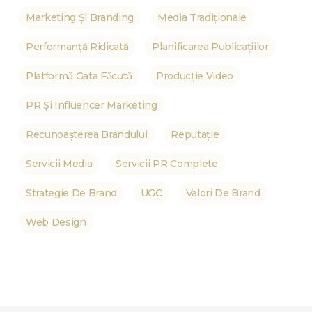
Marketing Și Branding
Media Tradiționale
Performanță Ridicată
Planificarea Publicațiilor
Platformă Gata Făcută
Producție Video
PR Și Influencer Marketing
Recunoașterea Brandului
Reputație
Servicii Media
Servicii PR Complete
Strategie De Brand
UGC
Valori De Brand
Web Design