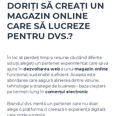
DORIȚI SĂ CREAȚI UN
MAGAZIN ONLINE
CARE SĂ LUCREZE
PENTRU DVS.?
În loc să pierdeți timp și resurse căutând diferite
soluții, alegeți un partener experimentat care să vă
ajute în
dezvoltarea web
a unui
magazin online
funcțional, sustenabil și eficient. Aceasta este
abordarea care asigură alinierea dintre viziune,
tehnologie și strategie de business – baza creșterii
pe termen lung în
comerțul electronic
.
Brandul dvs. merită un partener care nu doar
alege o platformă, ci creează o experiență digitală
care vinde și inspiră.