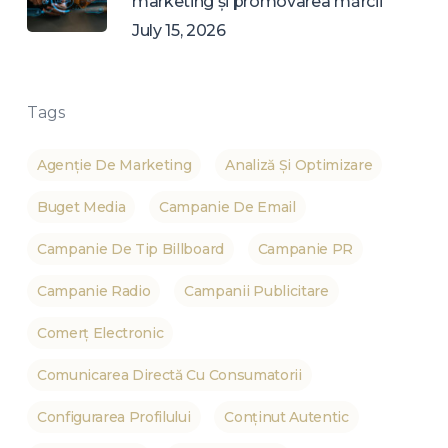
marketing și promovarea mărcii
July 15, 2026
Tags
Agenție De Marketing
Analiză Și Optimizare
Buget Media
Campanie De Email
Campanie De Tip Billboard
Campanie PR
Campanie Radio
Campanii Publicitare
Comerț Electronic
Comunicarea Directă Cu Consumatorii
Configurarea Profilului
Conținut Autentic