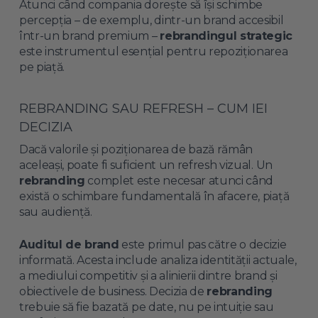
Atunci când compania dorește să își schimbe
percepția – de exemplu, dintr-un brand accesibil
într-un brand premium –
rebrandingul strategic
este instrumentul esențial pentru repoziționarea
pe piață.
REBRANDING SAU REFRESH – CUM IEI
DECIZIA
Dacă valorile și poziționarea de bază rămân
aceleași, poate fi suficient un refresh vizual. Un
rebranding
complet este necesar atunci când
există o schimbare fundamentală în afacere, piață
sau audiență.
Auditul de brand
este primul pas către o decizie
informată. Acesta include analiza identității actuale,
a mediului competitiv și a alinierii dintre brand și
obiectivele de business. Decizia de
rebranding
trebuie să fie bazată pe date, nu pe intuiție sau