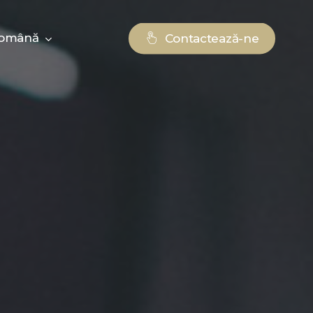
omână
Contactează-ne