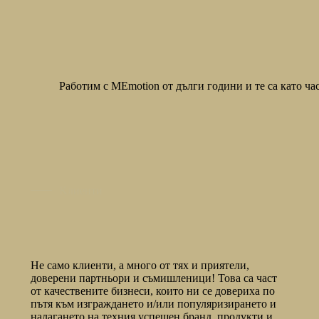
Работим с MEmotion от дълги години и те са като ч
Kлиенти
Не само клиенти, а много от тях и приятели,
доверени партньори и съмишленици! Това са част
от качествените бизнеси, които ни се довериха по
пътя към изграждането и/или популяризирането и
налагането на техния успешен бранд, продукти и