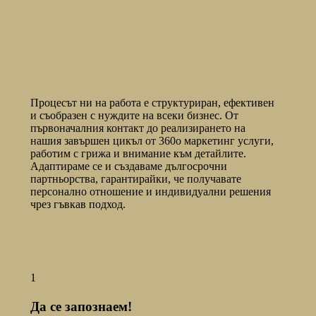
Процесът ни на работа е структуриран, ефективен
и съобразен с нуждите на всеки бизнес. От
първоначалния контакт до реализирането на
нашия завършен цикъл от 360
о
маркетинг услуги,
работим с грижа и внимание към детайлите.
Адаптираме се и създаваме дългосрочни
партньорства, гарантирайки, че получавате
персонално отношение и индивидуални решения
чрез гъвкав подход.
1
Да се запознаем!