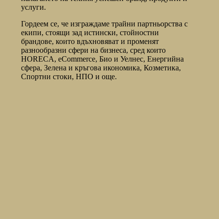
услуги.
Гордеем се, че изграждаме трайни партньорства с
екипи, стоящи зад истински, стойностни
брандове, които вдъхновяват и променят
разнообразни сфери на бизнеса, сред които
HORECA, еCommerce, Био и Уелнес, Енергийна
сфера, Зелена и кръгова икономика, Козметика,
Спортни стоки, НПО и още.