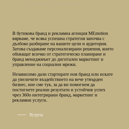
Стратегически и оперативни
В бутикова бранд и рекламна агенция MEmotion
вярваме, че всяка успешна стратегия започва с
дълбоко разбиране на вашите цели и аудитория.
Затова създаваме персонализирани решения, които
обхващат всичко от стратегическо планиране и
бранд мениджмънт до дигитален маркетинг и
управление на социални мрежи.
Независимо дали стартирате нов бранд или искате
да увеличите въздействието на вече утвърден
бизнес, ние сме тук, за да ви помогнем да
постигнете реални резултати и устойчив успех
чрез 360о интегрирани бранд, маркетинг и
рекламни услуги.
Услуги