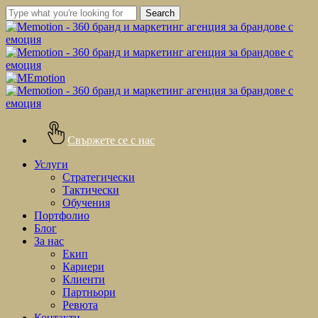
Skip
Search
to
Close
main
Search
content
Свържете се с нас
Menu
Услуги
Стратегически
Тактически
Обучения
Портфолио
Блог
За нас
Екип
Кариери
Клиенти
Партньори
Ревюта
Контакти