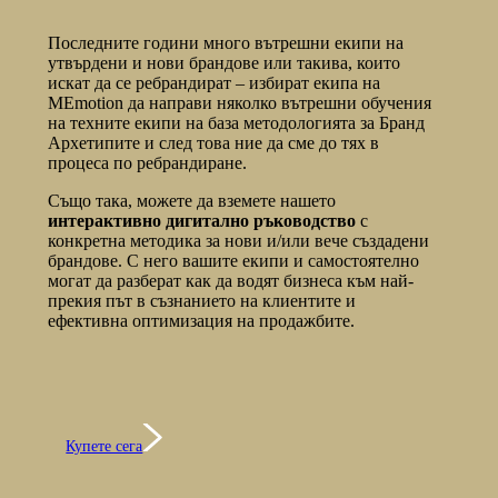
Последните години много вътрешни екипи на
утвърдени и нови брандове или такива, които
искат да се ребрандират – избират екипа на
MEmotion да направи няколко вътрешни обучения
на техните екипи на база методологията за Бранд
Архетипите и след това ние да сме до тях в
процеса по ребрандиране.
Също така, можете да вземете нашето
интерактивно дигитално ръководство
с
конкретна методика за нови и/или вече създадени
брандове. С него вашите екипи и самостоятелно
могат да разберат как да водят бизнеса към най-
прекия път в съзнанието на клиентите и
ефективна оптимизация на продажбите.
Купете сега