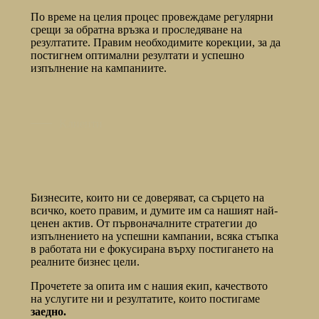
По време на целия процес провеждаме регулярни
срещи за обратна връзка и проследяване на
резултатите. Правим необходимите корекции, за да
постигнем оптимални резултати и успешно
изпълнение на кампаниите.
Kлиенти
Бизнесите, които ни се доверяват, са сърцето на
всичко, което правим, и думите им са нашият най-
ценен актив. От първоначалните стратегии до
изпълнението на успешни кампании, всяка стъпка
в работата ни е фокусирана върху постигането на
реалните бизнес цели.
Прочетете за опита им с нашия екип, качеството
на услугите ни и резултатите, които постигаме
заедно.