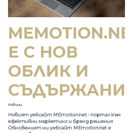
MEMOTION.NE
Е С НОВ
ОБЛИК И
СЪДЪРЖАНИ
Новини
Новият уебсайт MEmotion.net - портал към
ефективни маркетинг и бранд решения
Обновеният ни уебсайт MEmotion.net е