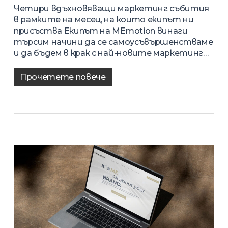
Четири вдъхновяващи маркетинг събития
в рамките на месец, на които екипът ни
присъства Екипът на MEmotion винаги
търсим начини да се самоусъвършенстваме
и да бъдем в крак с най-новите маркетинг…
Прочетете повече