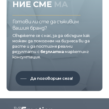
НИЕ
СМЕ
EMOTION
Готови ли сте да съживим
вашия бранд?
Свържете се с нас, за да обсъдим как
можем да помогнем на бизнеса ви да
расте и да постигне реални
резултати с
безплатна
маркетинг
консултация.
Да поговорим сега!