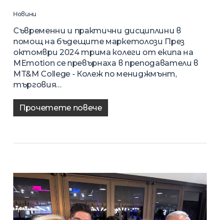
Новини
Съвременни и практични дисциплини в
помощ на бъдещите маркетолози През
октомври 2024 трима колеги от екипа на
MEmotion се превърнаха в преподаватели в
MT&M College - Колеж по мениджмънт,
търговия…
Прочетете повече