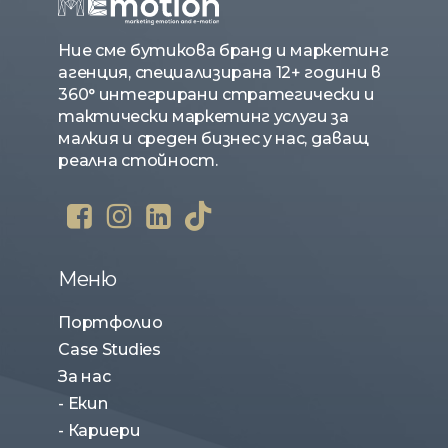
Ние сме бутикова бранд и маркетинг
агенция, специализирана 12+ години в
360° интегрирани стратегически и
тактически маркетинг услуги за
малкия и среден бизнес у нас, даващ
реална стойност.
Меню
Портфолио
Case Studies
За нас
- Екип
- Кариери