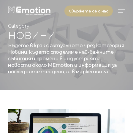
Skip
Men
to
Свържете се с нас
main
content
Category
НОВИНИ
Бъдете в крак с актуалното чрез категория
Новини, където споделяме най-важните
събития и промени в индустрията,
новости около MEmotion и информация за
последните тенденции в маркетинга.