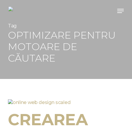
Skip
Men
to
main
content
Tag
OPTIMIZARE PENTRU
MOTOARE DE
CĂUTARE
CREAREA