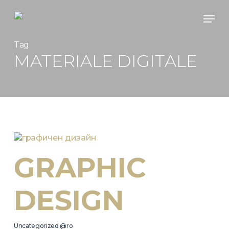
Skip
Men
to
main
content
Tag
MATERIALE DIGITALE
GRAPHIC
DESIGN
Uncategorized @ro