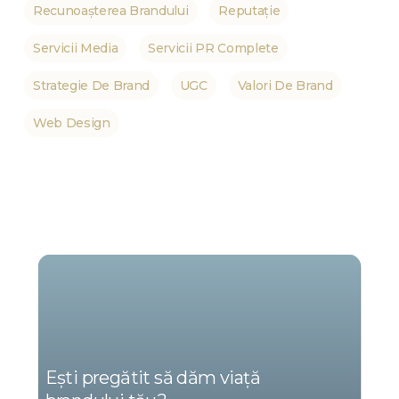
Recunoașterea Brandului
Reputație
Servicii Media
Servicii PR Complete
Strategie De Brand
UGC
Valori De Brand
Web Design
NOI
SUNTEM
MARKETING
Ești pregătit să dăm viață