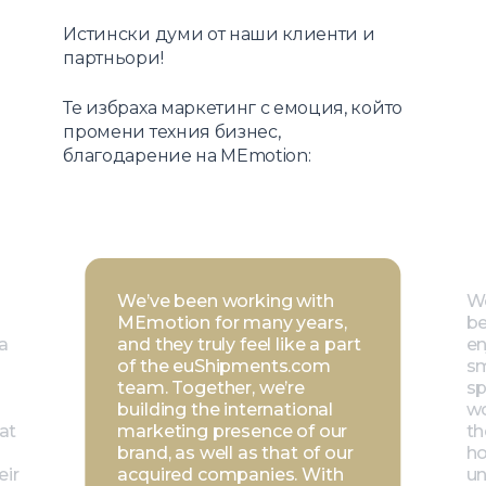
Истински думи от наши клиенти и
партньори!
Те избраха маркетинг с емоция, който
промени техния бизнес,
благодарение на MEmotion:
We’ve been working with
Wo
MEmotion for many years,
be
a
and they truly feel like a part
en
of the euShipments.com
sm
team. Together, we’re
sp
building the international
wo
hat
marketing presence of our
th
brand, as well as that of our
ho
eir
acquired companies. With
un