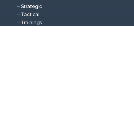
– Strategic
– Tactical
– Trainings
Privacy Policy
Cookie Policy
Contact Us
Address
Sofia 1407, 14 Srebarna St., Floor 33
Email
hi@memotion.net
Phone
+359 888 59 90 71
© MEmotion – Branding & Marketing Agency | All
rights reserved