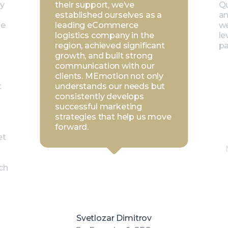
ey
their support, we’ve
Qu
established ourselves as a
an
le
leading eCommerce
we
logistics company in the
le
region, achieved significant
pa
growth, and built strong
communication with our
clients. MEmotion not only
t
understands our needs but
consistently develops
successful marketing
strategies that help us move
forward.
et
ch
Svetlozar Dimitrov