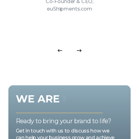
Co-Founder & CEO,
euShipments.com
WE
ARE
MARKETING
EMOTION
Ready to bring your brand to life?
Get in touch with us to discuss how we
can help your business grow and achieve