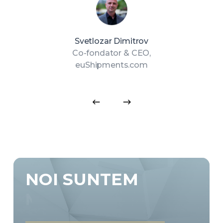
Svetlozar Dimitrov
Co-fondator & CEO,
euShipments.com
s
NOI
SUNTEM
MARKETING
EMOȚIE