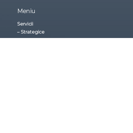
Meniu
Servicii
– Strategice
– Tactice
– Traininguri
Politica de confidențialitate
Politica de cookie-uri
Contactează-ne
Adresă
Sofia 1407, Str. Srebarna 14, Etaj 3
Email
hi@memotion.net
Telefon
+359 888 59 90 71