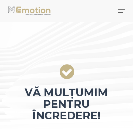
Skip
Men
to
main
content
VĂ MULȚUMIM
PENTRU
ÎNCREDERE!