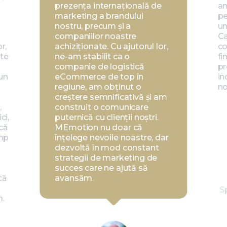
prezența internațională de
am
marketing a brandului
pe
nostru, precum și a
un
companiilor noastre
Ca
r,
achiziționate. Cu ajutorul lor,
co
lte
ne-am stabilit ca o
fi
companie de logistică
pr
un
eCommerce de top în
in
regiune, am obținut o
no
creștere semnificativă și am
,
construit o comunicare
ci,
puternică cu clienții noștri.
ncă
MEmotion nu doar că
imp
înțelege nevoile noastre, dar
dezvoltă în mod constant
strategii de marketing de
succes care ne ajută să
că
avansăm.
S
m.