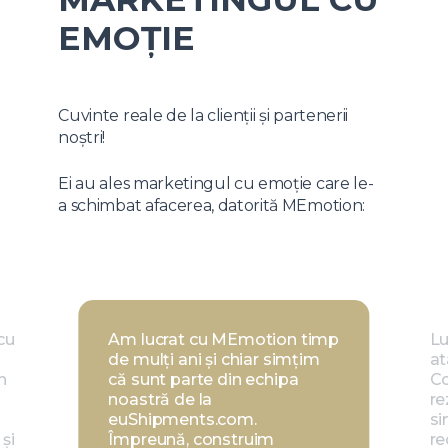
EMOȚIE
Cuvinte reale de la clienții și partenerii
noștri!
Ei au ales marketingul cu emoție care le-
a schimbat afacerea, datorită MEmotion:
cu
Am lucrat cu MEmotion timp
Lu
de mulți ani și chiar simțim
at
n
că sunt parte din echipa
Co
noastră de la
re
euShipments.com.
si
și
Împreună, construim
re