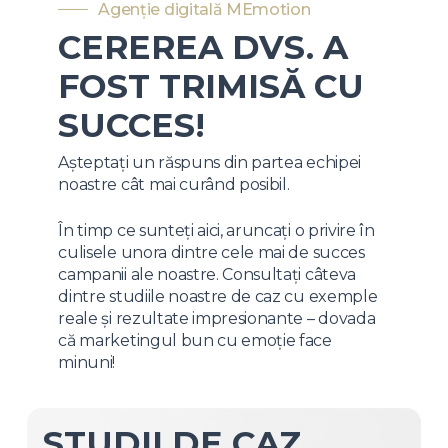
Agenție digitală MEmotion
CEREREA DVS. A
FOST TRIMISĂ CU
SUCCES!
Așteptați un răspuns din partea echipei
noastre cât mai curând posibil.
În timp ce sunteți aici, aruncați o privire în
culisele unora dintre cele mai de succes
campanii ale noastre. Consultați câteva
dintre studiile noastre de caz cu exemple
reale și rezultate impresionante – dovada
că marketingul bun cu emoție face
minuni!
STUDII
DE
CAZ