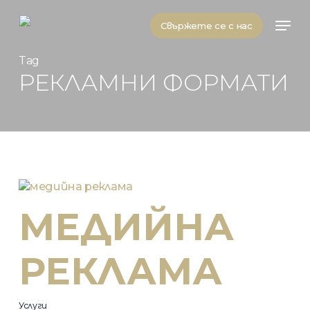
Skip
Men
to
Свържете се с нас
main
content
Tag
РЕКЛАМНИ ФОРМАТИ
МЕДИЙНА
РЕКЛАМА
Услуги