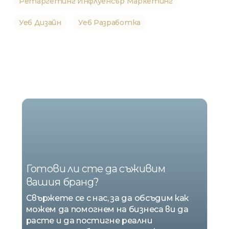
Ретаргетинг Инфлуенсър Маркетинг
Уеб Дизайн
Уеб Разработка
НИЕ
СМЕ
MARKETING
Готови ли сте да съживим
вашия бранд?
Свържете се с нас, за да обсъдим как
можем да помогнем на бизнеса ви да
расте и да постигне реални