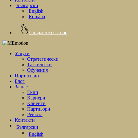
Български
English
Română
Свържете се с нас
Услуги
Стратегически
Тактически
Обучения
Портфолио
Блог
За нас
Екип
Кариери
Клиенти
Партньори
Ревюта
Контакти
Български
English