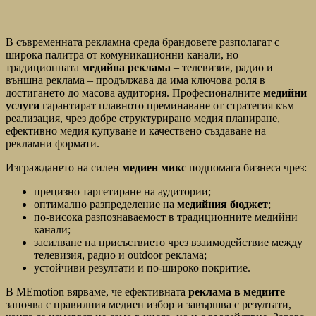
В съвременната рекламна среда брандовете разполагат с
широка палитра от комуникационни канали, но
традиционната
медийна реклама
– телевизия, радио и
външна реклама – продължава да има ключова роля в
достигането до масова аудитория. Професионалните
медийни
услуги
гарантират плавното преминаване от стратегия към
реализация, чрез добре структурирано медия планиране,
ефективно медия купуване и качествено създаване на
рекламни формати.
Изграждането на силен
медиен микс
подпомага бизнеса чрез:
прецизно таргетиране на аудитории;
оптимално разпределение на
медийния бюджет
;
по-висока разпознаваемост в традиционните медийни
канали;
засилване на присъствието чрез взаимодействие между
телевизия, радио и outdoor реклама;
устойчиви резултати и по-широко покритие.
В MEmotion вярваме, че ефективната
реклама в медиите
започва с правилния медиен избор и завършва с резултати,