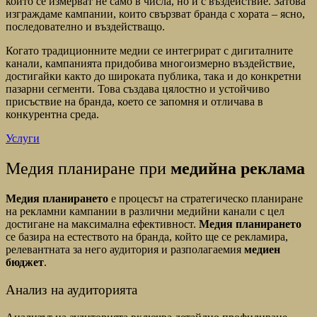
които се измерват не само в числа, но и с въздействие. Затова
изграждаме кампании, които свързват бранда с хората – ясно,
последователно и въздействащо.
Когато традиционните медии се интегрират с дигиталните
канали, кампанията придобива многоизмерно въздействие,
достигайки както до широката публика, така и до конкретни
пазарни сегменти. Това създава цялостно и устойчиво
присъствие на бранда, което се запомня и отличава в
конкурентна среда.
Услуги
Медия планиране при
медийна реклама
Медия планирането
е процесът на стратегическо планиране
на рекламни кампании в различни медийни канали с цел
достигане на максимална ефективност.
Медия планирането
се базира на естеството на бранда, който ще се рекламира,
релевантната за него аудитория и разполагаемия
медиен
бюджет
.
Анализ на аудиторията