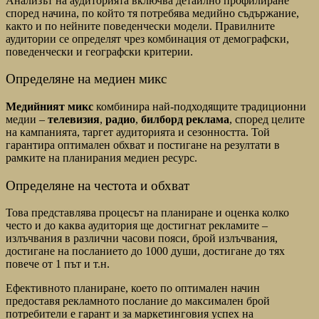
Анализът на аудиторията включва детайлно профилиране
според начина, по който тя потребява медийно съдържание,
както и по нейните поведенчески модели. Правилните
аудитории се определят чрез комбинация от демографски,
поведенчески и географски критерии.
Определяне на медиен микс
Медийният микс
комбинира най-подходящите традиционни
медии –
телевизия
,
радио
,
билборд реклама
, според целите
на кампанията, таргет аудиторията и сезонността. Той
гарантира оптимален обхват и постигане на резултати в
рамките на планирания медиен ресурс.
Определяне на честота и обхват
Това представлява процесът на планиране и оценка колко
често и до каква аудитория ще достигнат рекламите –
излъчвания в различни часови пояси, брой излъчвания,
достигане на посланието до 1000 души, достигане до тях
повече от 1 път и т.н.
Ефективното планиране, което по оптимален начин
предоставя рекламното послание до максимален брой
потребители е гарант и за маркетинговия успех на