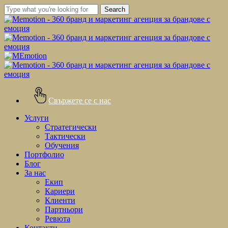
Skip
Search
to
Close
main
Search
content
Свържете се с нас
Menu
Услуги
Стратегически
Тактически
Обучения
Портфолио
Блог
За нас
Екип
Кариери
Клиенти
Партньори
Ревюта
Контакти