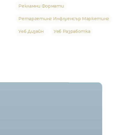
Рекламни Формати
Ретаргетинг Инфлуенсър Маркетинг
Уеб Дизайн
Уеб Разработка