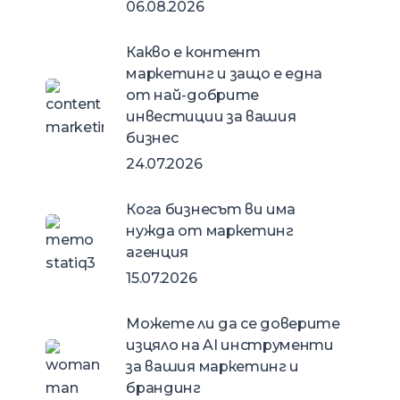
06.08.2026
Какво е контент
маркетинг и защо е една
от най-добрите
инвестиции за вашия
бизнес
24.07.2026
Кога бизнесът ви има
нужда от маркетинг
агенция
15.07.2026
Можете ли да се доверите
изцяло на AI инструменти
за вашия маркетинг и
брандинг