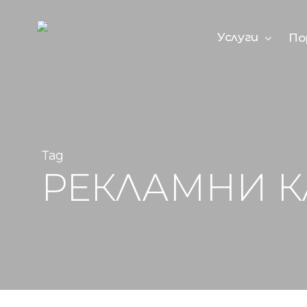
Skip
to
main
Услуги
По
content
Tag
РЕКЛАМНИ 