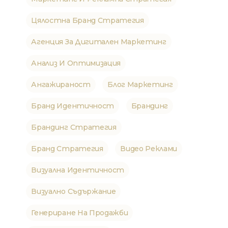
Цялостна Бранд Стратегия
Агенция За Дигитален Маркетинг
Анализ И Оптимизация
Ангажираност
Блог Маркетинг
Бранд Идентичност
Брандинг
Брандинг Стратегия
Бранд Стратегия
Видео Реклами
Визуална Идентичност
Визуално Съдържание
Генериране На Продажби