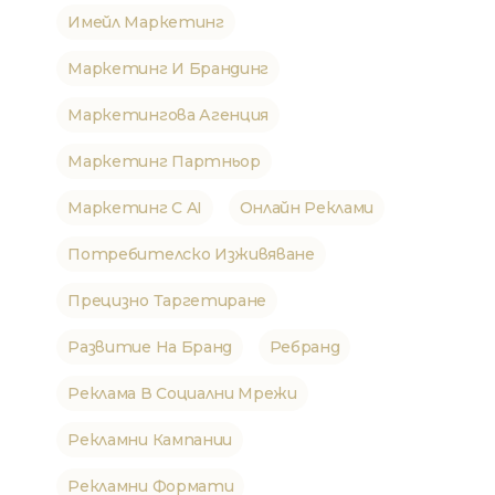
Имейл Маркетинг
Маркетинг И Брандинг
Маркетингова Агенция
Маркетинг Партньор
Маркетинг С AI
Онлайн Реклами
Потребителско Изживяване
Прецизно Таргетиране
Развитие На Бранд
Ребранд
Реклама В Социални Мрежи
Рекламни Кампании
Рекламни Формати