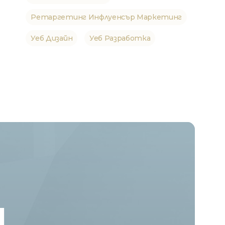
Ретаргетинг Инфлуенсър Маркетинг
Уеб Дизайн
Уеб Разработка