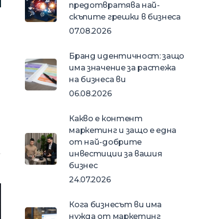
предотвратява най-
скъпите грешки в бизнеса
07.08.2026
Бранд идентичност: защо
има значение за растежа
на бизнеса ви
06.08.2026
Какво е контент
маркетинг и защо е една
от най-добрите
инвестиции за вашия
бизнес
24.07.2026
Кога бизнесът ви има
нужда от маркетинг