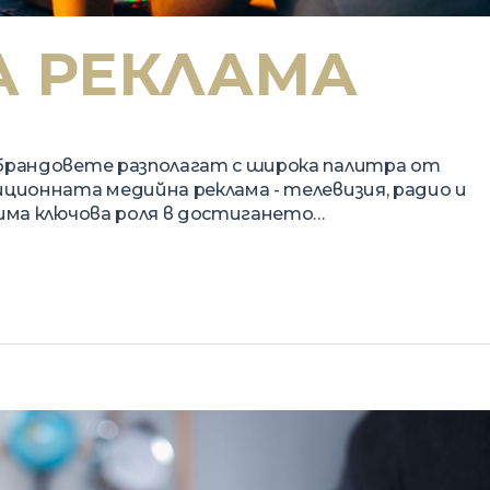
 РЕКЛАМА
 брандовете разполагат с широка палитра от
иционната медийна реклама - телевизия, радио и
 има ключова роля в достигането…