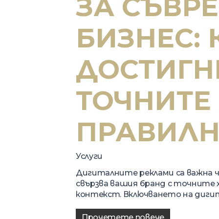
ЗА СЪВР
БИЗНЕС: 
ДОСТИГН
ТОЧНИТЕ 
ПРАВИЛН
Услуги
Дигиталните реклами са важна 
свързва вашия бранд с точните 
контекст. Включването на диги
Прочетете повече