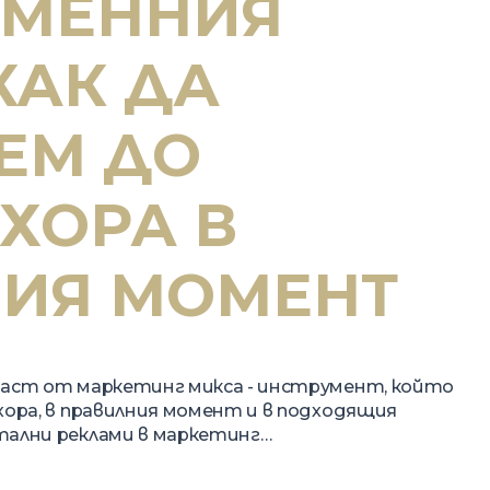
ЕМЕННИЯ
КАК ДА
ЕМ ДО
ХОРА В
ИЯ МОМЕНТ
част от маркетинг микса - инструмент, който
хора, в правилния момент и в подходящия
тални реклами в маркетинг…