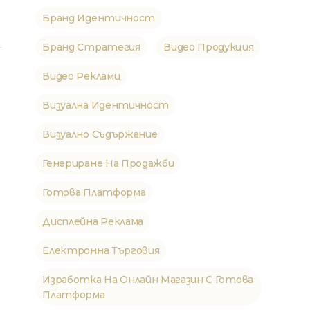
Бранд Идентичност
Бранд Стратегия
Видео Продукция
Видео Реклами
Визуална Идентичност
Визуално Съдържание
Генериране На Продажби
Готова Платформа
Дисплейна Реклама
Електронна Търговия
Изработка На Онлайн Магазин С Готова
Платформа