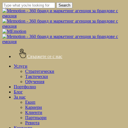
Skip
Search
to
Close
main
Search
content
Свържете се с нас
Menu
Услуги
Стратегически
Тактически
Обучения
Портфолио
Блог
За нас
Екип
Кариери
Клиенти
Партньори
Ревюта
Контакти