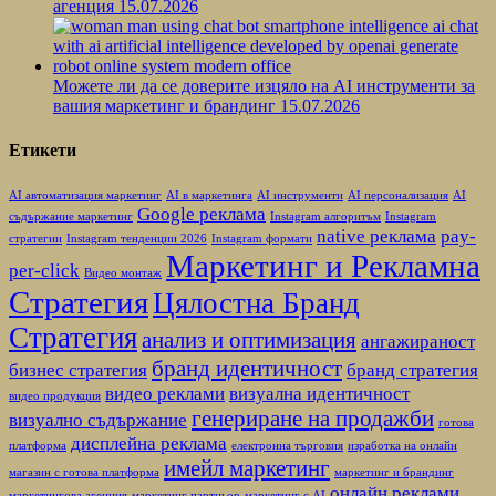
агенция
15.07.2026
Можете ли да се доверите изцяло на AI инструменти за
вашия маркетинг и брандинг
15.07.2026
Етикети
AI автоматизация маркетинг
AI в маркетинга
AI инструменти
AI персонализация
AI
Google реклама
съдържание маркетинг
Instagram алгоритъм
Instagram
native реклама
pay-
стратегии
Instagram тенденции 2026
Instagram формати
Маркетинг и Рекламна
per-click
Видео монтаж
Стратегия
Цялостна Бранд
Стратегия
анализ и оптимизация
ангажираност
бранд идентичност
бизнес стратегия
бранд стратегия
видео реклами
визуална идентичност
видео продукция
генериране на продажби
визуално съдържание
готова
дисплейна реклама
платформа
електронна търговия
изработка на онлайн
имейл маркетинг
магазин с готова платформа
маркетинг и брандинг
онлайн реклами
маркетингова агенция
маркетинг партньор
маркетинг с AI