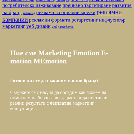
потребителско изживяване
прецизно таргетиране
развитие
рекламни
на бранд
реклама в социални мрежи
ребранд
кампании
рекламни формати
ретаргетинг инфлуенсър
маркетинг
уеб дизайн
уеб разработка
Ние
сме
Marketing
Emotion
E-
motion
MEmotion
Готови ли сте да съживим вашия бранд?
Свържете се с нас, за да обсъдим как можем да
помогнем на бизнеса ви да расте и да постигне
реални резултати с
безплатна
маркетинг
консултация.