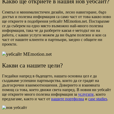
Какво ще откриете в нашия нов уебсайт?
Семпъл и минималистичен дизайн, лесно навигиране, бърз
достъп и полезна информация са само част от това какво ново
ще откриете в подобрения уебсайт MEmotion.net. Постарахме
се да съберем на едно място възможно най-много полезна
информация, така че да разберете какъв е методът ни на
работа, с какви услуги можем да ви бъдем полезни и кои са
част от нашите клиенти и партньори, заедно с общите ни
проекти.
Какви са нашите цели?
Гледайки напред в бъдещето, нашата основна цел е да
създаваме успешни партньорства, които да се градят на
дългосрочни взаимоотношения. Доверието и взаимната
помощ са това, което движи света напред. В новия ни уебсайт
ще откриете много полезна информация за
услугите
, които
предлагаме, както и част от
нашите портфолиа
и
case studies
.