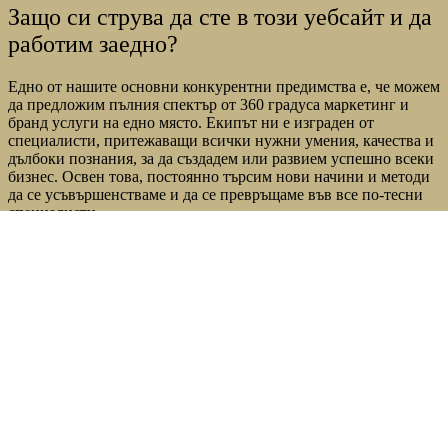
Защо си струва да сте в този уебсайт и да
работим заедно?
Едно от нашите основни конкурентни предимства е, че можем
да предложим пълния спектър от 360 градуса маркетинг и
бранд услуги на едно място. Екипът ни е изграден от
специалисти, притежаващи всички нужни умения, качества и
дълбоки познания, за да създадем или развием успешно всеки
бизнес. Освен това, постоянно търсим нови начини и методи
да се усъвършенстваме и да се превръщаме във все по-тесни
специалисти.
Проблемът, който забелязваме, че много често един бранд се
гради от различни агенции и специалисти, които не следват
унифициран план за всички комуникационни канали на
присъствие. MEmotion предлага всичко, от което може да
имате нужда на едно място. Това прави брандът успешен,
консистентен и запомнящ се, а комуникацията лесна и
ефективна.
Методологията, която ни отличава, е базирана на дълбокото и
истинско разбиране на човешката психология. Това е нашият
двигател. Знаем, че зад печелившите стратегии и качествено
приложените маркетинг услуги стои автентичността, която