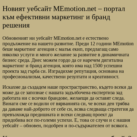
Новият уебсайт MEmotion.net – портал
към ефективни маркетинг и бранд
решения
Обновеният ни уебсайт MEmotion.net е естествено
продължение на нашето развитие. Преди 12 години MEmotion
беше маркетинг агенция с малък екип, предлагащ само
няколко услуги и много желание за развитие в динамичната
бизнес среда. Днес можем гордо да се наречем дигитална
маркетинг и бранд агенция, която има над 1500 успешни
проекта зад гърба си. Изградихме репутация, основана на
професионализъм, качествени резултати и креативност.
Искахме да създадем наше прострастранство, където всеки да
може да се запознае с нашата задълбочена експертиза зад
работата ни с всички брандове, желаещи да оставят следа.
Винаги сме се водили от вярванията си, че всеки ден трябва
да даваме най-доброто от себе си, всяка следваща стратегия да
превъзхожда предишната и всеки следващ проект да
придобива все по-големи успехи. Е, това се случи и с нашия
уебсайт – обновен, подобрен и по-съдържателен от всякога.