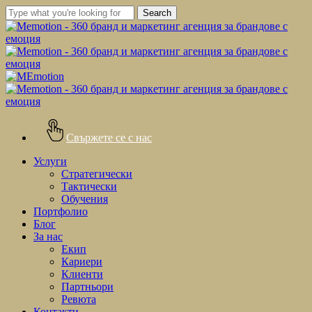
Skip
Search
to
Close
main
Search
content
Свържете се с нас
Menu
Услуги
Стратегически
Тактически
Обучения
Портфолио
Блог
За нас
Екип
Кариери
Клиенти
Партньори
Ревюта
Контакти