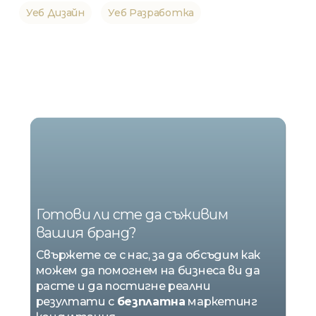
Уеб Дизайн
Уеб Разработка
НИЕ
СМЕ
MARKETING
Готови ли сте да съживим
вашия бранд?
Свържете се с нас, за да обсъдим как
можем да помогнем на бизнеса ви да
расте и да постигне реални
резултати с
безплатна
маркетинг