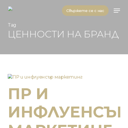
Skip
Men
to
Свържете се с нас
main
content
Tag
ЦЕННОСТИ НА БРАНД
ПР И
ИНФЛУЕНСЪР