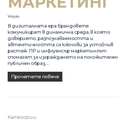
МАРКЕТИНГ
Услуги
В дигиталната ера брандовете
комуникират в динамична среда, в която
доверието, разпознаваемостта и
автентичността са ключови за устойчив
растеж. ПР и инфлуенсър маркетингът
спомагат за изграждането на положителен
публичен образ,…
Прочетете повече
Категории