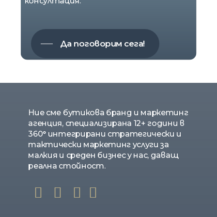
консултация.
Да поговорим сега!
Ние сме бутикова бранд и маркетинг
агенция, специализирана 12+ години в
360° интегрирани стратегически и
тактически маркетинг услуги за
малкия и среден бизнес у нас, даващ
реална стойност.