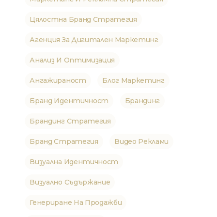
Цялостна Бранд Стратегия
Агенция За Дигитален Маркетинг
Анализ И Оптимизация
Ангажираност
Блог Маркетинг
Бранд Идентичност
Брандинг
Брандинг Стратегия
Бранд Стратегия
Видео Реклами
Визуална Идентичност
Визуално Съдържание
Генериране На Продажби