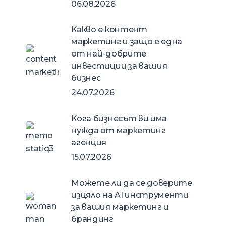
06.08.2026
Какво е контент
маркетинг и защо е една
от най-добрите
инвестиции за вашия
бизнес
24.07.2026
Кога бизнесът ви има
нужда от маркетинг
агенция
н
15.07.2026
Можете ли да се доверите
изцяло на AI инструменти
за вашия маркетинг и
брандинг