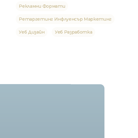
Рекламни Формати
Ретаргетинг Инфлуенсър Маркетинг
Уеб Дизайн
Уеб Разработка