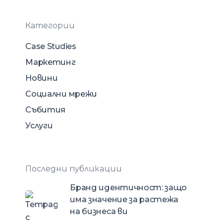
Категории
Case Studies
Маркетинг
Новини
Социални мрежи
Събития
Услуги
Последни публикации
Бранд идентичност: защо
има значение за растежа
на бизнеса ви