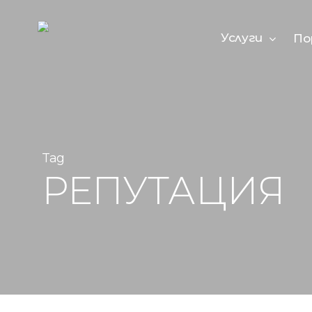
Skip
to
main
Услуги
По
content
Tag
РЕПУТАЦИЯ