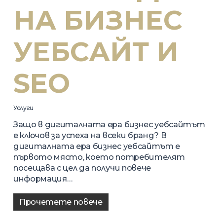
НА БИЗНЕС
УЕБСАЙТ И
SEO
Услуги
Защо в дигиталната ера бизнес уебсайтът
е ключов за успеха на всеки бранд? В
дигиталната ера бизнес уебсайтът е
първото място, което потребителят
посещава с цел да получи повече
информация…
Прочетете повече