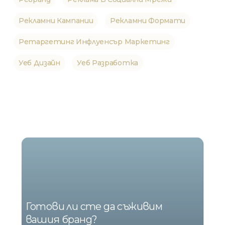
Рекламни Кампании
Рекламни Формати
Ретаргетинг Инфлуенсър Маркетинг
Уеб Дизайн
Уеб Разработка
НИЕ
СМЕ
MARKETING
Готови ли сте да съживим
вашия бранд?