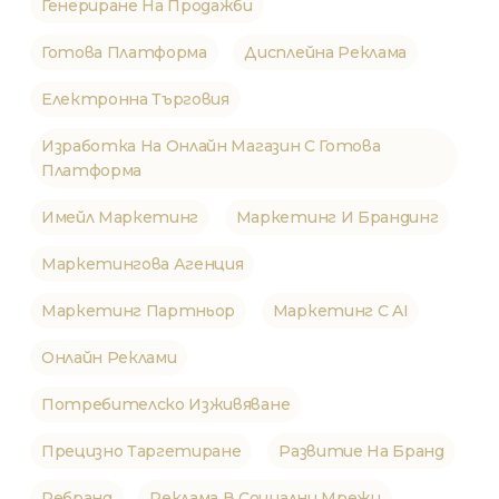
Генериране На Продажби
Готова Платформа
Дисплейна Реклама
Електронна Търговия
Изработка На Онлайн Магазин С Готова
Платформа
Имейл Маркетинг
Маркетинг И Брандинг
Маркетингова Агенция
Маркетинг Партньор
Маркетинг С AI
Онлайн Реклами
Потребителско Изживяване
Прецизно Таргетиране
Развитие На Бранд
Ребранд
Реклама В Социални Мрежи