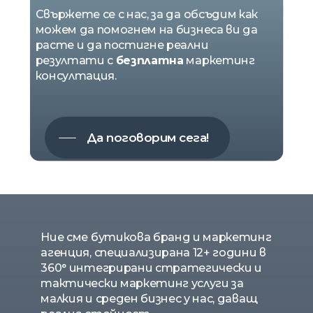
Свържете се с нас, за да обсъдим как
можем да помогнем на бизнеса ви да
расте и да постигне реални
резултати с
безплатна
маркетинг
консултация.
Да поговорим сега!
Ние сме бутикова бранд и маркетинг
агенция, специализирана 12+ години в
360° интегрирани стратегически и
тактически маркетинг услуги за
малкия и среден бизнес у нас, даващ