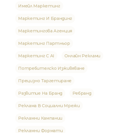
Имейл Маркетинг
Маркетинг И Брандинг
Маркетингова Агенция
Маркетинг Партньор
Маркетинг С AI
Онлайн Реклами
Потребителско Изживяване
Прецизно Таргетиране
Развитие На Бранд
Ребранд
Реклама В Социални Мрежи
Рекламни Кампании
Рекламни Формати