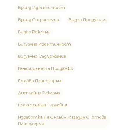
Бранд Идентичност
Бранд Стратегия
Видео Продукция
Видео Реклами
Визуална Идентичност
Визуално Съдържание
Генериране На Продажби
Готова Платформа
Дисплейна Реклама
Електронна Търговия
Изработка На Онлайн Магазин С Готова
Платформа