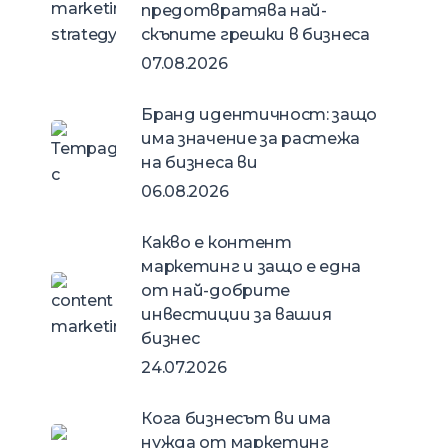
предотвратява най-
скъпите грешки в бизнеса
07.08.2026
Бранд идентичност: защо
има значение за растежа
на бизнеса ви
06.08.2026
Какво е контент
маркетинг и защо е една
от най-добрите
инвестиции за вашия
бизнес
24.07.2026
Кога бизнесът ви има
нужда от маркетинг