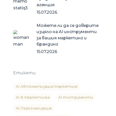
н
агенция
15.07.2026
Можете ли да се доверите
изцяло на AI инструменти
за вашия маркетинг и
брандинг
15.07.2026
Етикети
AI Автоматизация Маркетинг
AI В Маркетинга
AI Инструменти
AI Персонализация