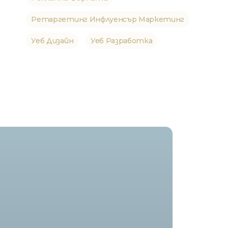
Ретаргетинг Инфлуенсър Маркетинг
Уеб Дизайн
Уеб Разработка