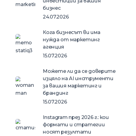
инвестиции за вашия
бизнес
24.07.2026
Кога бизнесът ви има
нужда от маркетинг
агенция
15.07.2026
Можете ли да се доверите
изцяло на AI инструменти
за вашия маркетинг и
брандинг
15.07.2026
Instagram през 2026 г.: кои
формати и стратегии
носят резултати