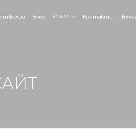
За нас
ртфолио
Блог
Контакти
Бълг
САЙТ