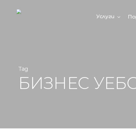
Skip
to
main
Услуги
По
content
Tag
БИЗНЕС УЕБ