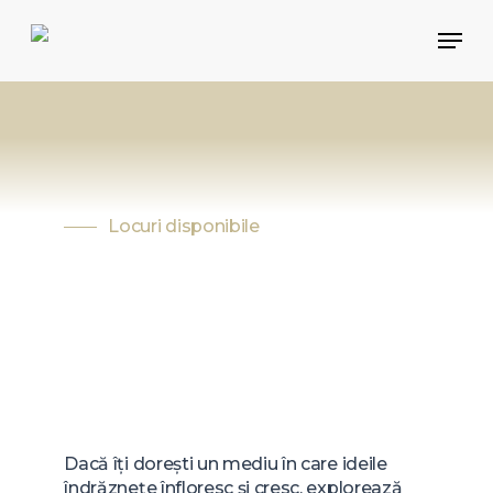
Skip
Men
to
main
content
Locuri disponibile
Dacă îți dorești un mediu în care ideile
îndrăznețe înfloresc și cresc, explorează